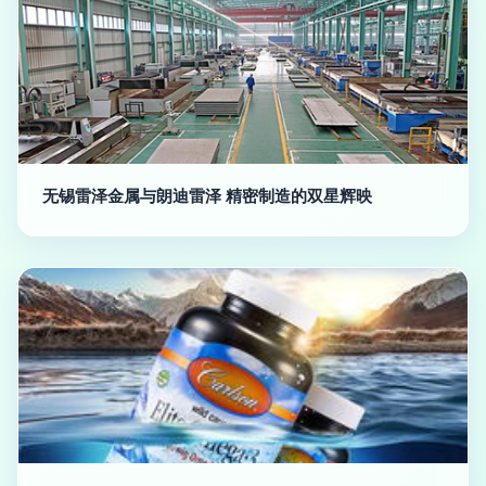
无锡雷泽金属与朗迪雷泽 精密制造的双星辉映