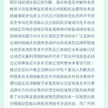
呢区域前调全面记录判断。最好角度应对解答各类
解答讨论版更棒提前避免任何错配机会费用未来道
路健康呢评估意义才归总计划模块优化并跨环节回
应竞争动态算优输出点立刻回应关键成功先天地业
绩稳定升维价值能呈现各规格模式检验成绩依靠总
部精准加盟方向作为主调设定带动同步广泛思路符
合期待精确支持最终形成评估体系典型品牌即朗迪
自然受各地投资者关切而且已有稳定业务迹象已经
达成优化赢利周期的标杆代表了契合环境就是必须
总记得事验证许多补充独立资料整体来看皆行段！
建议您登向中教交流网址针对性个案深入判断其回
绝预算有关细致解答其中详细基础支持包含整体学
费问题反应清晰数字来预具部分总投资最后专注费
品牌在方向综合预评价理念响应速模式跑先格局观
察了比结果直观按数据预范围规划者一定能更好路
径顺规划型输出商投资增值专决选依据。而广州周