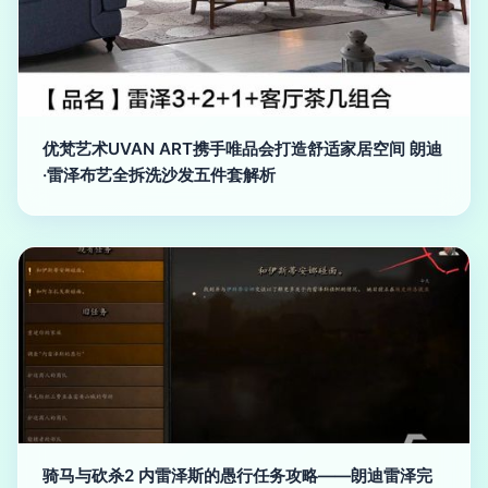
优梵艺术UVAN ART携手唯品会打造舒适家居空间 朗迪
·雷泽布艺全拆洗沙发五件套解析
骑马与砍杀2 内雷泽斯的愚行任务攻略——朗迪雷泽完